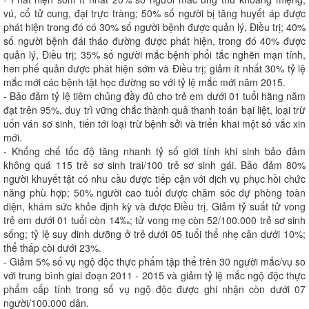
vú, cổ tử cung, đại trực tràng; 50% số người bị tăng huyết áp được
phát hiện trong đó có 30% số người bệnh được quản lý, Điều trị; 40%
số người bệnh đái tháo đường được phát hiện, trong đó 40% được
quản lý, Điều trị; 35% số người mắc bệnh phổi tắc nghẽn mạn tính,
hen phế quản được phát hiện sớm và Điều trị; giảm ít nhất 30% tỷ lệ
mắc mới các bệnh tật học đường so với tỷ lệ mắc mới năm 2015.
- Bảo đảm tỷ lệ tiêm chủng đầy đủ cho trẻ em dưới 01 tuổi hằng năm
đạt trên 95%, duy trì vững chắc thành quả thanh toán bại liệt, loại trừ
uốn ván sơ sinh, tiến tới loại trừ bệnh sởi và triển khai một số vắc xin
mới.
- Khống chế tốc độ tăng nhanh tỷ số giới tính khi sinh bảo đảm
không quá 115 trẻ sơ sinh trai/100 trẻ sơ sinh gái. Bảo đảm 80%
người khuyết tật có nhu cầu được tiếp cận với dịch vụ phục hồi chức
năng phù hợp; 50% người cao tuổi được chăm sóc dự phòng toàn
diện, khám sức khỏe định kỳ và được Điều trị. Giảm tỷ suất tử vong
trẻ em dưới 01 tuổi còn 14‰; tử vong mẹ còn 52/100.000 trẻ sơ sinh
sống; tỷ lệ suy dinh dưỡng ở trẻ dưới 05 tuổi thể nhẹ cân dưới 10%;
thể thấp còi dưới 23%.
- Giảm 5% số vụ ngộ độc thực phẩm tập thể trên 30 người mắc/vụ so
với trung bình giai đoạn 2011 - 2015 và giảm tỷ lệ mắc ngộ độc thực
phẩm cấp tính trong số vụ ngộ độc được ghi nhận còn dưới 07
người/100.000 dân.