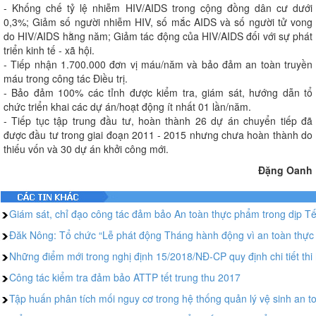
- Khống chế tỷ lệ nhiễm HIV/AIDS trong cộng đồng dân cư dưới
0,3%; Giảm số người nhiễm HIV, số mắc AIDS và số người tử vong
do HIV/AIDS hằng năm; Giảm tác động của HIV/AIDS đối với sự phát
triển kinh tế - xã hội.
- Tiếp nhận 1.700.000 đơn vị máu/năm và bảo đảm an toàn truyền
máu trong công tác Điều trị.
- Bảo đảm 100% các tỉnh được kiểm tra, giám sát, hướng dẫn tổ
chức triển khai các dự án/hoạt động ít nhất 01 lần/năm.
- Tiếp tục tập trung đầu tư, hoàn thành 26 dự án chuyển tiếp đã
được đầu tư trong giai đoạn 2011 - 2015 nhưng chưa hoàn thành do
thiếu vốn và 30 dự án khởi công mới.
Đặng Oanh
Giám sát, chỉ đạo công tác đảm bảo An toàn thực phẩm trong dịp T
Đăk Nông: Tổ chức “Lễ phát động Tháng hành động vì an toàn thự
Những điểm mới trong nghị định 15/2018/NĐ-CP quy định chi tiết thi
Công tác kiểm tra đảm bảo ATTP tết trung thu 2017
Tập huấn phân tích mối nguy cơ trong hệ thống quản lý vệ sinh an