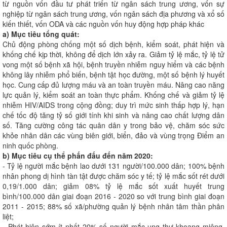
từ nguồn vốn đầu tư phát triển từ ngân sách trung ương, vốn sự
nghiệp từ ngân sách trung ương, vốn ngân sách địa phương và xổ số
kiến thiết, vốn ODA và các nguồn vốn huy động hợp pháp khác
a) Mục tiêu tổng quát:
Chủ động phòng chống một số dịch bệnh, kiểm soát, phát hiện và
khống chế kịp thời, không để dịch lớn xảy ra. Giảm tỷ lệ mắc, tỷ lệ tử
vong một số bệnh xã hội, bệnh truyền nhiễm nguy hiểm và các bệnh
không lây nhiễm phổ biến, bệnh tật học đường, một số bệnh lý huyết
học. Cung cấp đủ lượng máu và an toàn truyền máu. Nâng cao năng
lực quản lý, kiểm soát an toàn thực phẩm. Khống chế và giảm tỷ lệ
nhiễm HIV/AIDS trong cộng đồng; duy trì mức sinh thấp hợp lý, hạn
chế tốc độ tăng tỷ số giới tính khi sinh và nâng cao chất lượng dân
số. Tăng cường công tác quân dân y trong bảo vệ, chăm sóc sức
khỏe nhân dân các vùng biên giới, biển, đảo và vùng trọng Điểm an
ninh quốc phòng.
b) Mục tiêu cụ thể phấn đấu đến năm 2020:
- Tỷ lệ người mắc bệnh lao dưới 131 người/100.000 dân; 100% bệnh
nhân phong dị hình tàn tật được chăm sóc y tế; tỷ lệ mắc sốt rét dưới
0,19/1.000 dân; giảm 08% tỷ lệ mắc sốt xuất huyết trung
bình/100.000 dân giai đoạn 2016 - 2020 so với trung bình giai đoạn
2011 - 2015; 88% số xã/phường quản lý bệnh nhân tâm thần phân
liệt;
- Phát hiện sớm ít nhất 20% số người mắc ung thư khoang miệng,