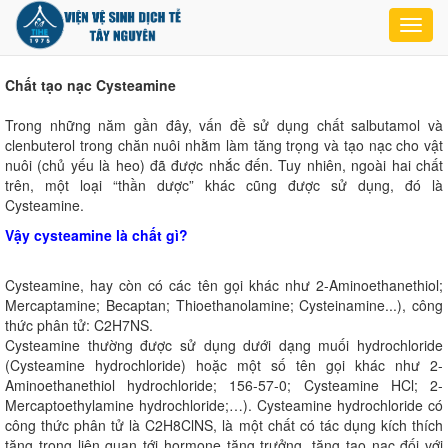
Toggl
navig
Chất tạo nạc Cysteamine
Trong những năm gần đây, vấn đề sử dụng chất salbutamol và
clenbuterol trong chăn nuôi nhằm làm tăng trọng và tạo nạc cho vật
nuôi (chủ yếu là heo) đã được nhắc đến. Tuy nhiên, ngoài hai chất
trên, một loại “thần dược” khác cũng được sử dụng, đó là
Cysteamine.
Vậy cysteamine là chất gì?
Cysteamine, hay còn có các tên gọi khác như 2-Aminoethanethiol;
Mercaptamine; Becaptan; Thioethanolamine; Cysteinamine...), công
thức phân tử: C2H7NS.
Cysteamine thường được sử dụng dưới dạng muối hydrochloride
(Cysteamine hydrochloride) hoặc một số tên gọi khác như 2-
Aminoethanethiol hydrochloride; 156-57-0; Cysteamine HCl; 2-
Mercaptoethylamine hydrochloride;…). Cysteamine hydrochloride có
công thức phân tử là C2H8ClNS, là một chất có tác dụng kích thích
tăng trọng liên quan tới hormone tăng trưởng, tăng tạo nạc đối với