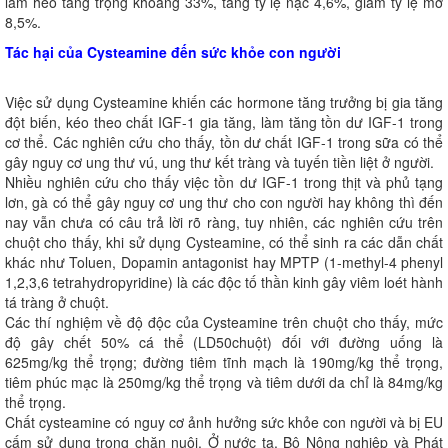
làm heo tăng trọng khoảng 33%, tăng tỷ lệ nạc 4,6%, giảm tỷ lệ mỡ
8,5%.
Tác hại của Cysteamine đến sức khỏe con người
Việc sử dụng Cysteamine khiến các hormone tăng trưởng bị gia tăng
đột biến, kéo theo chất IGF-1 gia tăng, làm tăng tồn dư IGF-1 trong
cơ thể. Các nghiên cứu cho thấy, tồn dư chất IGF-1 trong sữa có thể
gây nguy cơ ung thư vú, ung thư kết tràng và tuyến tiền liệt ở người.
Nhiều nghiên cứu cho thấy việc tồn dư IGF-1 trong thịt và phủ tạng
lơn, gà có thể gây nguy cơ ung thư cho con người hay không thì đến
nay vẫn chưa có câu trả lời rõ ràng, tuy nhiên, các nghiên cứu trên
chuột cho thấy, khi sử dụng Cysteamine, có thể sinh ra các dẫn chất
khác như Toluen, Dopamin antagonist hay MPTP (1-methyl-4 phenyl
1,2,3,6 tetrahydropyridine) là các độc tố thần kinh gây viêm loét hành
tá tràng ở chuột.
Các thí nghiệm về độ độc của Cysteamine trên chuột cho thấy, mức
độ gây chết 50% cá thể (LD50chuột) đối với đường uống là
625mg/kg thể trọng; đường tiêm tĩnh mạch là 190mg/kg thể trọng,
tiêm phúc mạc là 250mg/kg thể trọng và tiêm dưới da chỉ là 84mg/kg
thể trọng.
Chất cysteamine có nguy cơ ảnh hưởng sức khỏe con người và bị EU
cấm sử dụng trong chăn nuôi. Ở nước ta, Bộ Nông nghiệp và Phát