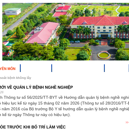
YÊN MÔN
HOẠT ĐỘNG
NGHIÊN CỨU KHOA HỌC
DỊCH VỤ
soát bệnh không lây
ỚI VỀ QUẢN LÝ BỆNH NGHỀ NGHIỆP
026
nh Thông tư số 56/2025/TT-BYT về Hướng dẫn quản lý bệnh nghề nghi
ó hiệu lực kể từ ngày 15 tháng 02 năm 2026 (Thông tư số 28/2016/TT
6 năm 2016 của Bộ trưởng Bộ Y tế hướng dẫn quản lý bệnh nghề nghiệ
h kể từ ngày Thông tư này có hiệu lực).
E TRƯỚC KHI BỐ TRÍ LÀM VIỆC