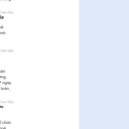
ệp
về
ệnh
sản
ưỡng
P ngày
 toàn,
ức
ổ chức
khoẻ