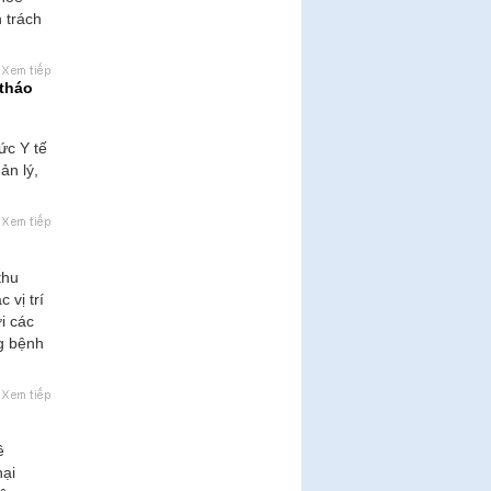
 trách
 tháo
ức Y tế
ản lý,
thu
 vị trí
i các
g bệnh
ề
hại