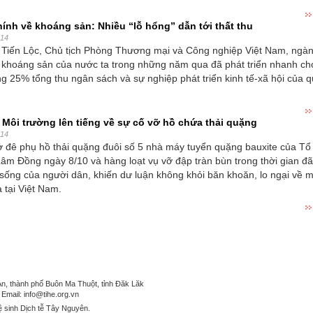
hính về khoáng sản: Nhiều “lỗ hổng” dẫn tới thất thu
014
ũ Tiến Lộc, Chủ tịch Phòng Thương mại và Công nghiệp Việt Nam, ngà
c khoáng sản của nước ta trong những năm qua đã phát triển nhanh ch
 25% tổng thu ngân sách và sự nghiệp phát triển kinh tế-xã hội của 
Môi trường lên tiếng về sự cố vỡ hồ chứa thải quặng
014
lở đê phụ hồ thải quặng đuôi số 5 nhà máy tuyển quặng bauxite của Tổ
m Đồng ngày 8/10 và hàng loạt vụ vỡ đập tràn bùn trong thời gian đ
sống của người dân, khiến dư luận không khỏi băn khoăn, lo ngại về 
 tại Việt Nam.
of Hygiene and Epidemiology
, thành phố Buôn Ma Thuột, tỉnh Đăk Lăk
 Email: info@tihe.org.vn
 sinh Dịch tễ Tây Nguyên.