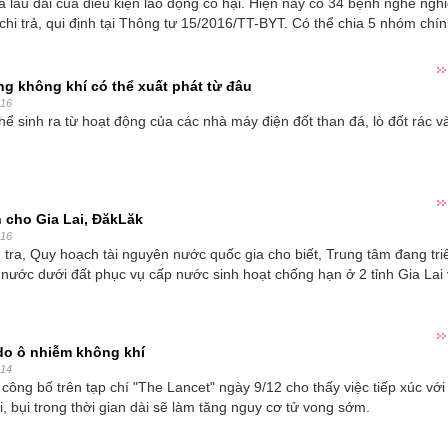
 lâu dài của điều kiện lao động có hại. Hiện nay có 34 bệnh nghề ngh
hi trả, qui định tại Thông tư 15/2016/TT-BYT. Có thể chia 5 nhóm chí
g không khí có thể xuất phát từ đâu
016
ể sinh ra từ hoạt động của các nhà máy điện đốt than đá, lò đốt rác 
 cho Gia Lai, ĐăkLăk
016
tra, Quy hoạch tài nguyên nước quốc gia cho biết, Trung tâm đang tri
nước dưới đất phục vụ cấp nước sinh hoạt chống hạn ở 2 tỉnh Gia Lai
o ô nhiễm không khí
014
công bố trên tạp chí "The Lancet" ngày 9/12 cho thấy việc tiếp xúc vớ
i, bụi trong thời gian dài sẽ làm tăng nguy cơ tử vong sớm.