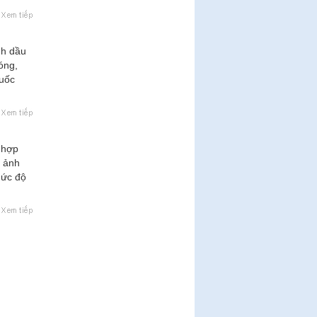
nh dầu
óng,
quốc
 hợp
ã ảnh
mức độ