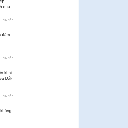
iệp
nh như
và đám
ển khai
 và Đắk
i không