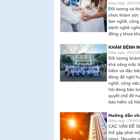
Đăng ngày: 20/02/2
Đối tượng và th
chức khám sức k
làm nghề, công 
bệnh nghề nghiệ
đồng y khoa kh
KHÁM BỆNH N
Đăng ngày: 20/02/2
Đối tượng khám 
khả năng mắc b
hiểm và đặc biệ
động đã nghỉ hư
nghề, công việc
hội đang bảo lư
quyết chế độ hư
bảo hiểm xã hộ
Hướng dẫn chă
Đăng ngày: 13/04/2
CÁC VẤN ĐỀ S
thể gặp phải mộ
nóng. Nguyên nh