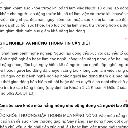
025
ời gian khám sức khỏe trước khi bố trí làm việc Người sử dụng lao độn
hỏe cho người lao động trước khi bố trí làm việc và trước khi chuyển
việc nặng nhọc, độc hại, nguy hiểm hơn hoặc sau khi bị tai nạn lao độ
p đã phục hồi sức khỏe, tiếp tục trở lại làm việc, trừ trường hợp đã đ
ám giám định mức suy giảm khả năng lao động.
GHỀ NGHIỆP VÀ NHỮNG THÔNG TIN CẦN BIẾT
025
phát hiện bệnh nghề nghiệp Người lao động tiếp xúc với các yếu tố có
ệnh nghề nghiệp hoặc làm các nghề, công việc nặng nhọc, độc hại, n
t nặng nhọc, độc hại, nguy hiểm kể cả người học nghề, tập nghề, ngườ
u hoặc người lao động đã chuyển công tác không còn làm việc trong 
 có nguy cơ bị bệnh nghề nghiệp hoặc người lao động tham gia bảo h
u thời gian đóng bảo hiểm xã hội hoặc đã có quyết định nghỉ việc chờ g
u trí, trợ cấp hằng tháng (quy định tại Khoản 1 và Khoản 4 Điều 2 của
i số 58/2014/QH13).
m sóc sức khỏe mùa nắng nóng cho cộng đồng và người lao đ
024
ỨC KHỎE THƯỜNG GẶP TRONG MÙA NẮNG NÓNG Vào mùa nắng n
t số vấn đề sức khỏe thường gặp là: Say nắng, say nóng hoặc đột quỵ
ân chủ yếu là do phải tiếp xúc quá lâu hoặc làm việc trong môi trườn