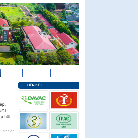
VIDEO
HỘP THƯ
LIÊN HỆ
LIÊN KẾT
ệp.
-BYT
p hết