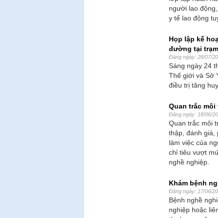
người lao động,
y tế lao động t
Họp lập kế hoạ
đường tại trạm
Đăng ngày: 28/07/2
Sáng ngày 24 th
Thế giới và Sở 
điều trị tăng hu
Quan trắc môi
Đăng ngày: 18/06/2
Quan trắc môi t
thập, đánh giá, 
làm việc của ng
chỉ tiêu vượt m
nghề nghiệp.
Khám bệnh ng
Đăng ngày: 17/06/2
Bệnh nghề nghi
nghiệp hoặc liê