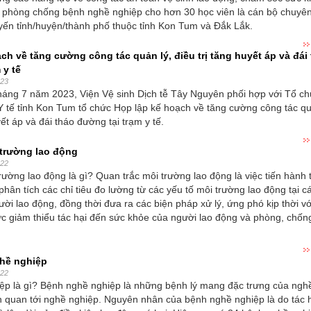
 phòng chống bệnh nghề nghiệp cho hơn 30 học viên là cán bộ chuyên
uyến tỉnh/huyện/thành phố thuộc tỉnh Kon Tum và Đắk Lắk.
ch về tăng cường công tác quản lý, điều trị tăng huyết áp và đái
 y tế
023
áng 7 năm 2023, Viện Vệ sinh Dịch tễ Tây Nguyên phối hợp với Tổ ch
Y tế tỉnh Kon Tum tổ chức Họp lập kế hoạch về tăng cường công tác qu
yết áp và đái tháo đường tại trạm y tế.
 trường lao động
022
rường lao động là gì? Quan trắc môi trường lao động là việc tiến hành 
phân tích các chỉ tiêu đo lường từ các yếu tố môi trường lao động tại các
ười lao động, đồng thời đưa ra các biện pháp xử lý, ứng phó kịp thời vớ
ức giảm thiểu tác hại đến sức khỏe của người lao động và phòng, chốn
hề nghiệp
022
ệp là gì? Bệnh nghề nghiệp là những bệnh lý mang đặc trưng của ngh
n quan tới nghề nghiệp. Nguyên nhân của bệnh nghề nghiệp là do tác 