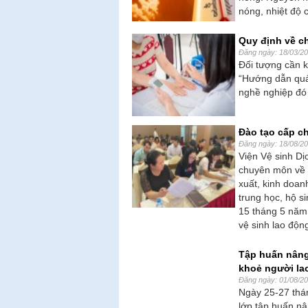
nóng, nhiệt độ 
Quy định về c
Đăng ngày: 18/03/2
Đối tượng cần 
“Hướng dẫn quả
nghề nghiệp đó 
Đào tạo cấp c
Đăng ngày: 18/08/2
Viện Vệ sinh Dị
chuyên môn về y
xuất, kinh doan
trung học, hộ s
15 tháng 5 năm 
vệ sinh lao độn
Tập huấn nâng
khoẻ người la
Đăng ngày: 01/08/2
Ngày 25-27 thán
lớp tập huấn nâ