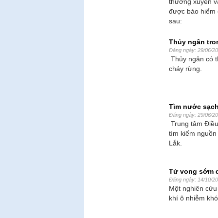
thường xuyên và
được bảo hiểm c
sau:
Thủy ngân tron
Đăng ngày: 29/06/2
Thủy ngân có th
cháy rừng.
Tìm nước sạch
Đăng ngày: 29/06/2
Trung tâm Điều 
tìm kiếm nguồn 
Lắk.
Tử vong sớm d
Đăng ngày: 14/10/2
Một nghiên cứu 
khí ô nhiễm khó