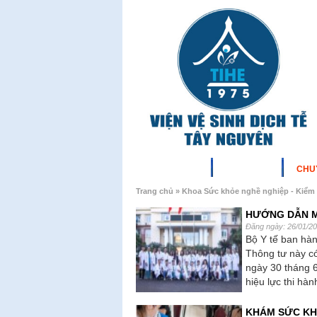
TRANG CHỦ
GIỚI THIỆU
CHU
Trang chủ » Khoa Sức khỏe nghề nghiệp - Kiểm 
HƯỚNG DẪN M
Đăng ngày: 26/01/2
Bộ Y tế ban hà
Thông tư này c
ngày 30 tháng 
hiệu lực thi hàn
KHÁM SỨC KHỎ