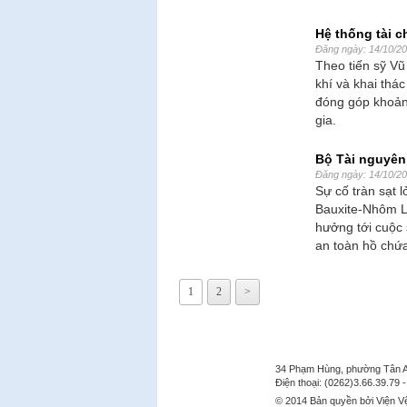
Hệ thống tài c
Đăng ngày: 14/10/2
Theo tiến sỹ V
khí và khai thá
đóng góp khoảng
gia.
Bộ Tài nguyên 
Đăng ngày: 14/10/2
Sự cố tràn sạt 
Bauxite-Nhôm Lâ
hưởng tới cuộc 
an toàn hồ chứa
1
2
>
Tây Nguyên Institute 
34 Phạm Hùng, phường Tân An
Điện thoại: (0262)3.66.39.79 -
© 2014 Bản quyền bởi Viện Vệ