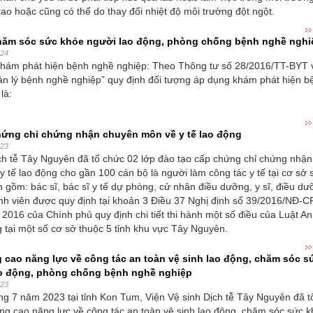
cao hoặc cũng có thể do thay đổi nhiệt độ môi trường đột ngột.
hăm sóc sức khỏe người lao động, phòng chống bệnh nghề nghi
024
khám phát hiện bệnh nghề nghiệp: Theo Thông tư số 28/2016/TT-BYT 
n lý bệnh nghề nghiệp” quy định đối tượng áp dụng khám phát hiện b
là:
hứng chỉ chứng nhận chuyên môn về y tế lao động
023
ch tễ Tây Nguyên đã tổ chức 02 lớp đào tạo cấp chứng chỉ chứng nhận
 tế lao động cho gần 100 cán bộ là người làm công tác y tế tại cơ sở 
h gồm: bác sĩ, bác sĩ y tế dự phòng, cử nhân điều dưỡng, y sĩ, điều d
inh viên được quy định tại khoản 3 Điều 37 Nghị định số 39/2016/NĐ-C
2016 của Chính phủ quy định chi tiết thi hành một số điều của Luật An
g tại một số cơ sở thuộc 5 tỉnh khu vực Tây Nguyên.
 cao năng lực về công tác an toàn vệ sinh lao động, chăm sóc s
o động, phòng chống bệnh nghề nghiệp
023
g 7 năm 2023 tại tỉnh Kon Tum, Viện Vệ sinh Dịch tễ Tây Nguyên đã t
ng cao năng lực về công tác an toàn vệ sinh lao động, chăm sóc sức 