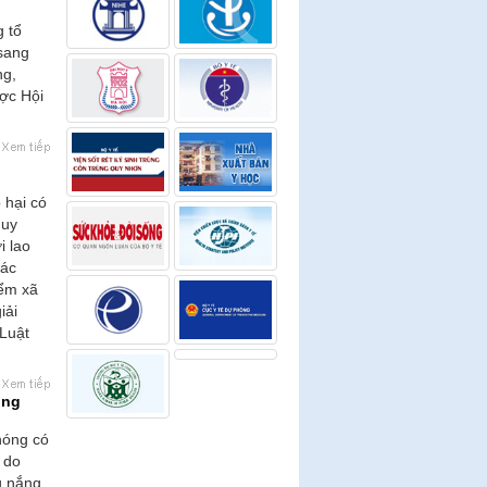
g tổ
 sang
ng,
ược Hội
 hại có
guy
i lao
các
iểm xã
iải
 Luật
ộng
óng có
 do
g nắng