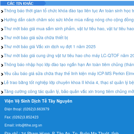
Thông báo thời gian tổ chức khóa đào tạo liên tục An toàn sinh học t
Hướng dẫn cách chăm sóc sức khỏe mùa nắng nóng cho cộng đồng 
Thư mời báo giá mua sắm sinh phẩm, vật tư tiêu hao, vật tư tiêu hao
Thư mời báo giá sửa chữa thiết bị
Thư mời báo giá Vắc xin dịch vụ đợt 1 năm 2025
Thư mời báo giá cung ứng vật tư tiêu hao cho máy LC-QTOF năm 2
Thông báo nhập học lớp đào tạo ngắn hạn An toàn tiêm chủng (thá
Yêu cầu báo giá sửa chữa thay thế linh kiện máy ICP-MS Perkin El
Lễ trao bằng tốt nghiệp lớp chuyên khoa II khóa 4, thạc sĩ quản lý b
Tăng cường công tác quản lý, bảo quản vắc xin trong tiêm chủng m
Viện Vệ Sinh Dịch Tễ Tây Nguyên
Điện thoại: (0262)3.663979
Fax: (0262)3.852423
Email: info@tihe.org.vn
Địa chỉ : 34 Phạm Hùng, P. Tân An, Tp. Buôn Ma Thuột, tỉnh