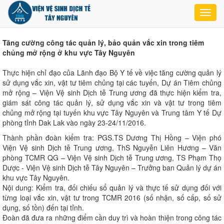
Toggl
navig
Tăng cường công tác quản lý, bảo quản vắc xin trong tiêm
chủng mở rộng ở khu vực Tây Nguyên
Thực hiện chỉ đạo của Lãnh đạo Bộ Y tế về việc tăng cường quản lý
sử dụng vắc xin, vật tư tiêm chủng tại các tuyến, Dự án Tiêm chủng
mở rộng – Viện Vệ sinh Dịch tễ Trung ương đã thực hiện kiểm tra,
giám sát công tác quản lý, sử dụng vắc xin và vật tư trong tiêm
chủng mở rộng tại tuyến khu vực Tây Nguyên và Trung tâm Y tế Dự
phòng tỉnh Dak Lak vào ngày 23-24/11/2016.
Thành phần đoàn kiểm tra: PGS.TS Dương Thị Hồng – Viện phó
Viện Vệ sinh Dịch tễ Trung ương, ThS Nguyễn Liên Hương – Văn
phòng TCMR QG – Viện Vệ sinh Dịch tễ Trung ương, TS Phạm Thọ
Dược - Viện Vệ sinh Dịch tễ Tây Nguyên – Trưởng ban Quản lý dự án
khu vực Tây Nguyên.
Nội dung: Kiểm tra, đối chiếu sổ quản lý và thực tế sử dụng đối với
từng loại vắc xin, vật tư trong TCMR 2016 (số nhận, số cấp, số sử
dụng, số tồn) đến tại tỉnh.
Đoàn đã đưa ra những điểm cần duy trì và hoàn thiện trong công tác