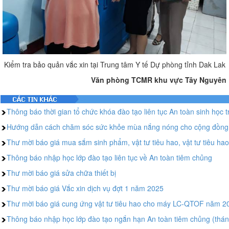
Kiểm tra bảo quản vắc xin tại Trung tâm Y tế Dự phòng tỉnh Dak Lak
Văn phòng TCMR khu vực Tây Nguyên
Thông báo thời gian tổ chức khóa đào tạo liên tục An toàn sinh học t
Hướng dẫn cách chăm sóc sức khỏe mùa nắng nóng cho cộng đồng 
Thư mời báo giá mua sắm sinh phẩm, vật tư tiêu hao, vật tư tiêu hao
Thông báo nhập học lớp đào tạo liên tục về An toàn tiêm chủng
Thư mời báo giá sửa chữa thiết bị
Thư mời báo giá Vắc xin dịch vụ đợt 1 năm 2025
Thư mời báo giá cung ứng vật tư tiêu hao cho máy LC-QTOF năm 2
Thông báo nhập học lớp đào tạo ngắn hạn An toàn tiêm chủng (thá