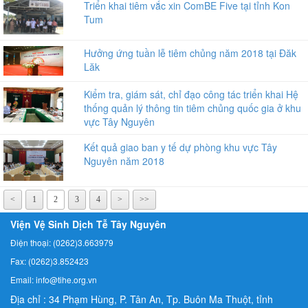
Triển khai tiêm vắc xin ComBE Five tại tỉnh Kon
Tum
Hưởng ứng tuần lễ tiêm chủng năm 2018 tại Đăk
Lăk
Kiểm tra, giám sát, chỉ đạo công tác triển khai Hệ
thống quản lý thông tin tiêm chủng quốc gia ở khu
vực Tây Nguyên
Kết quả giao ban y tế dự phòng khu vực Tây
Nguyên năm 2018
<
1
2
3
4
>
>>
Viện Vệ Sinh Dịch Tễ Tây Nguyên
Điện thoại: (0262)3.663979
Fax: (0262)3.852423
Email: info@tihe.org.vn
Địa chỉ : 34 Phạm Hùng, P. Tân An, Tp. Buôn Ma Thuột, tỉnh