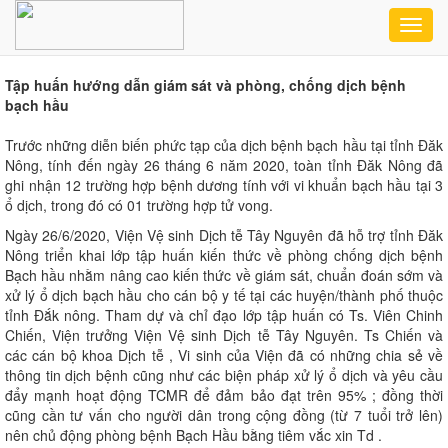
Toggl
navig
Tập huấn hướng dẫn giám sát và phòng, chống dịch bệnh
bạch hầu
Trước những diễn biến phức tạp của dịch bệnh bạch hầu tại tỉnh Đăk
Nông, tính đến ngày 26 tháng 6 năm 2020, toàn tỉnh Đăk Nông đã
ghi nhận 12 trường hợp bệnh dương tính với vi khuẩn bạch hầu tại 3
ổ dịch, trong đó có 01 trường hợp tử vong.
Ngày 26/6/2020, Viện Vệ sinh Dịch tễ Tây Nguyên đã hỗ trợ tỉnh Đăk
Nông triển khai lớp tập huấn kiến thức về phòng chống dịch bệnh
Bạch hầu nhằm nâng cao kiến thức về giám sát, chuẩn đoán sớm và
xử lý ổ dịch bạch hầu cho cán bộ y tế tại các huyện/thành phố thuộc
tỉnh Đắk nông. Tham dự và chỉ đạo lớp tập huấn có Ts. Viên Chinh
Chiến, Viện trưởng Viện Vệ sinh Dịch tễ Tây Nguyên. Ts Chiến và
các cán bộ khoa Dịch tễ , Vi sinh của Viện đã có những chia sẻ về
thông tin dịch bệnh cũng như các biện pháp xử lý ổ dịch và yêu cầu
đẩy mạnh hoạt động TCMR để đảm bảo đạt trên 95% ; đồng thời
cũng cần tư vấn cho người dân trong cộng đồng (từ 7 tuổi trở lên)
nên chủ động phòng bệnh Bạch Hầu bằng tiêm vắc xin Td .