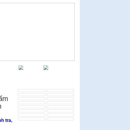
DỊCH VỤ
VIDEO
HỘP THƯ
LIÊN KẾT
hẩm
m
h tra,