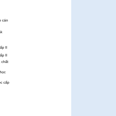
o cán
ắk
ấp II
ấp II
 chất
 học
ọc cấp